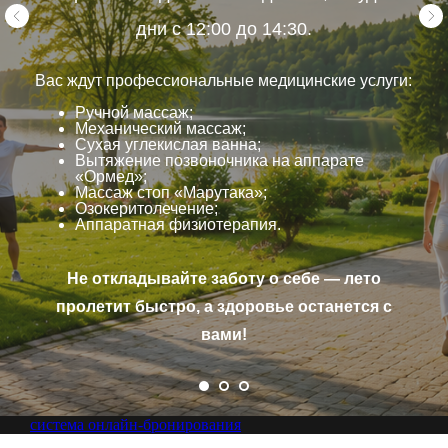
дни с 12:00 до 14:30.
Вас ждут профессиональные медицинские услуги:
Ручной массаж;
Механический массаж;
Сухая углекислая ванна;
Вытяжение позвоночника на аппарате
«Ормед»;
Массаж стоп «Марутака»;
Озокеритолечение;
Аппаратная физиотерапия.
Не откладывайте заботу о себе — лето
пролетит быстро, а здоровье останется с
вами!
система онлайн-бронирования