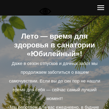
Лето — время для
здоровья в санатории
«Юбилейный»!
Даже в сезон отпусков и дачных забот мы
продолжаем заботиться о вашем
самочувствии. Если вы до сих пор не нашли
время для себя — сейчас самый лучший
момент!
Мы работаем для вас ежедневно, в будние